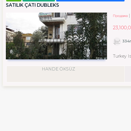
SATILIK ÇATI DUBLEKS
Продажа
23,100,
334
Turkey Is
HANDE ÖKSÜZ