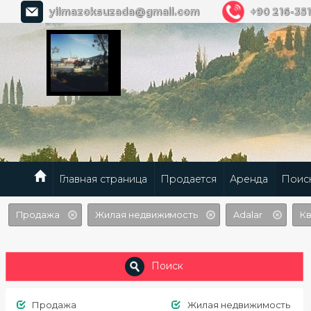
yilmazoksuzada@gmail.com
+90 216-351
Главная страница
Продается
Аренда
Поис
Продажа
Жилая недвижимость
Adalar
Кв
Поиск
Продажа
Жилая недвижимость