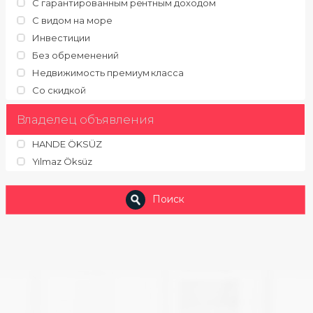
С гарантированным рентным доходом
С видом на море
Инвестиции
Без обременений
Недвижимость премиум класса
Со скидкой
Владелец объявления
HANDE ÖKSÜZ
Yılmaz Öksüz
Поиск