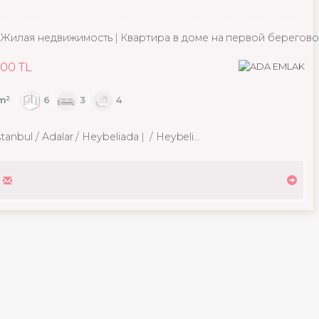
Жилая недвижимость
Квартира в доме на первой берегово
000 TL
m²
6
3
4
tanbul / Adalar
/ Heybeliada
/ Heybeliada Mah.