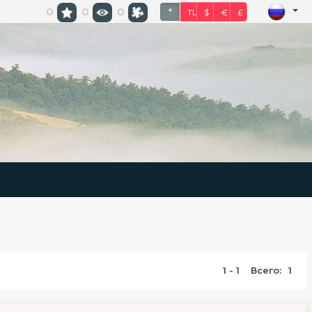
0
0
0
*
TL
$
€
£
1 - 1
Всего:
1