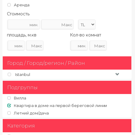
Аренда
Стоимость
площадь, м.кв
Кол-во комнат
Город / Город/регион / Район
Istanbul
Подгруппы
Вилла
Квартира в доме на первой береговой линии
Летний дом/дача
Категория