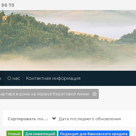
 96 75
к
О нас
Контактная информация
артира в доме на первой береговой линии
Сортировать по.....:
Дата последнего обновления
Новый
Для инвестиций
Подходит для банковского кредита