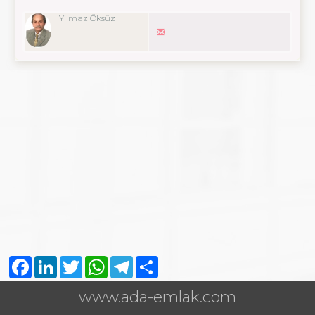
Yılmaz Öksüz
Facebook
LinkedIn
Twitter
WhatsApp
Telegram
Share
www.ada-emlak.com