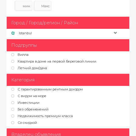
Город / Город/регион / Район
Istanbul
Подгруппы
Вилла
Квартира в доме на первой береговой линии
Летний дом/дача
Категория
С гарантированным рентным доходом
С видом на море
Инвестиции
Без обременений
Недвижимость премиум класса
Со скидкой
Владелец объявления