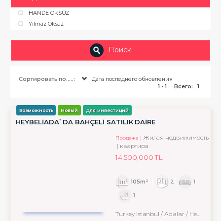
HANDE ÖKSÜZ
Yılmaz Öksüz
Поиск
Сортировать по.....:
Дата последнего обновления
1 - 1
Всего:
1
Возможность
Новый
Для инвестиций
HEYBELİADA`DA BAHÇELİ SATILIK DAİRE
Жилая недвижимость
Продажа
квартира
14,500,000 TL
105m²
2
1
1
Turkey Istanbul / Adalar
/ Heybeliada