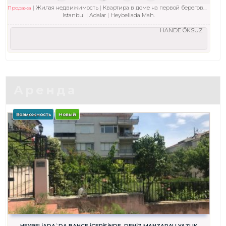
Жилая недвижимость
Квартира в доме на первой береговой линии
Продажа
Istanbul
Adalar
Heybeliada Mah.
HANDE ÖKSÜZ
Аренда
Возможность
Новый