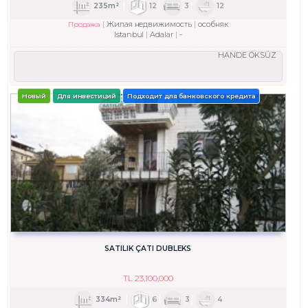
235m²
12
3
12
Жилая недвижимость
особняк
Продажа
Istanbul
Adalar
-
HANDE ÖKSÜZ
Новый
Для инвестиций
Подходит для банковского кредита
SATILIK ÇATI DUBLEKS
TL
23,100,000
334m²
6
3
4