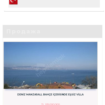
Продажа
DENİZ MANZARALI, BAHÇE İÇERİSİNDE EŞSİZ VİLLA
TL
105,000,000