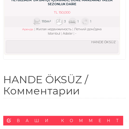
HEYBELİADA`DA BAHÇE İÇERİSİNDE, DENİZ MANZARALI YAZLIK
SEZONLUK DAİRE
TL
150,000
110m²
3
1
1
Жилая недвижимость
Летний дом/дача
Аренда
Istanbul
Adalar
-
HANDE ÖKSÜZ
HANDE ÖKSÜZ /
Комментарии
ВАШИ КОММЕНТ