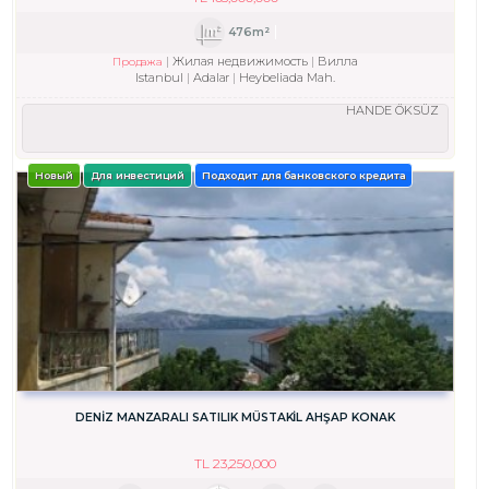
476m²
Жилая недвижимость
Вилла
Продажа
Istanbul
Adalar
Heybeliada Mah.
HANDE ÖKSÜZ
Новый
Для инвестиций
Подходит для банковского кредита
DENİZ MANZARALI SATILIK MÜSTAKİL AHŞAP KONAK
TL
23,250,000