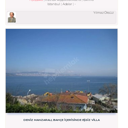
Istanbul
Adalar
-
Yılmaz Öksüz
DENİZ MANZARALI, BAHÇE İÇERİSİNDE EŞSİZ VİLLA