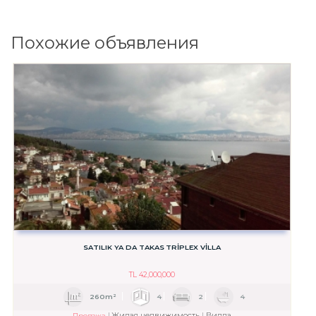
Похожие объявления
SATILIK YA DA TAKAS TRİPLEX VİLLA
TL
42,000,000
260m²
4
2
4
Жилая недвижимость
Вилла
Продажа