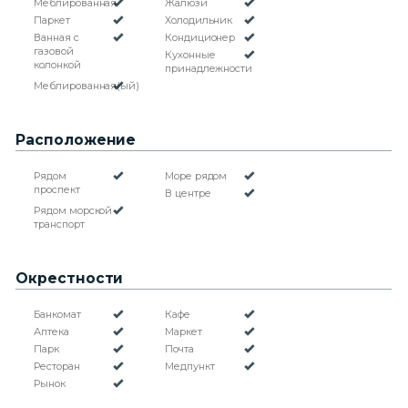
Меблированная
Жалюзи
Паркет
Холодильник
Ванная с
Кондиционер
газовой
Кухонные
колонкой
принадлежности
Меблированная(ый)
Расположение
Рядом
Море рядом
проспект
В центре
Рядом морской
транспорт
Окрестности
Банкомат
Кафе
Аптека
Маркет
Парк
Почта
Ресторан
Медпункт
Рынок