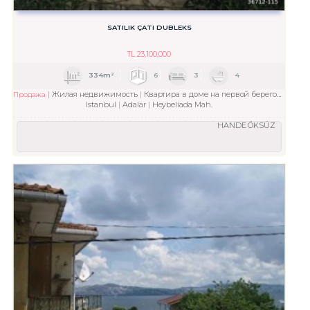
SATILIK ÇATI DUBLEKS
TL
23,100,000
334m²
6
3
4
Жилая недвижимость
Квартира в доме на первой береговой линии
Продажа
Istanbul
Adalar
Heybeliada Mah.
HANDE ÖKSÜZ