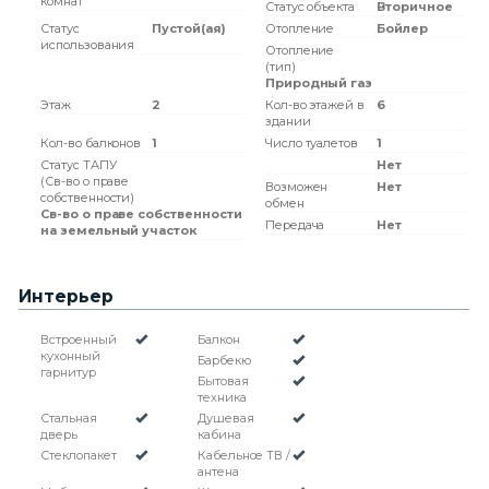
комнат
Статус объекта
Вторичное
Статус
Пустой(ая)
Отопление
Бойлер
использования
Отопление
(тип)
Природный газ
Этаж
2
Кол-во этажей в
6
здании
Кол-во балконов
1
Число туалетов
1
Статус ТАПУ
Нет
(Св-во о праве
Возможен
Нет
собственности)
обмен
Св-во о праве собственности
Передача
Нет
на земельный участок
Интерьер
Встроенный
Балкон
кухонный
Барбекю
гарнитур
Бытовая
техника
Стальная
Душевая
дверь
кабина
Стеклопакет
Кабельное ТВ /
антена