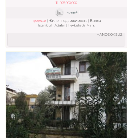
TL
105,000,000
476m²
Жилая недвижимость
Вилла
Продажа
Istanbul
Adalar
Heybeliada Mah.
HANDE ÖKSÜZ