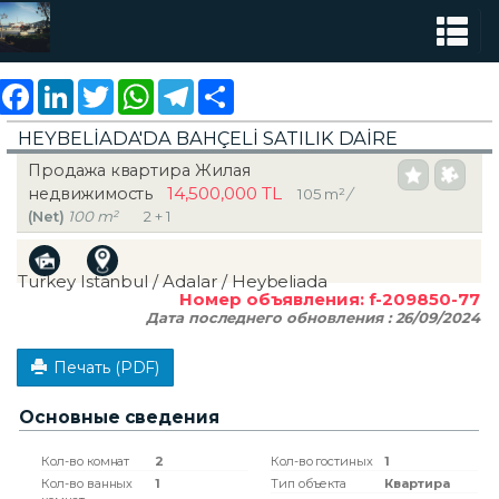
Facebook
LinkedIn
Twitter
WhatsApp
Telegram
Share
HEYBELİADA'DA BAHÇELİ SATILIK DAİRE
Продажа квартира Жилая
14,500,000 TL
недвижимость
105 m²
/
(Net)
100 m²
2 + 1
Turkey Istanbul / Adalar
/ Heybeliada
Номер объявления:
f-209850-77
Дата последнего обновления :
26/09/2024
Печать (PDF)
Основные сведения
Кол-во комнат
2
Кол-во гостиных
1
Кол-во ванных
1
Тип объекта
Квартира