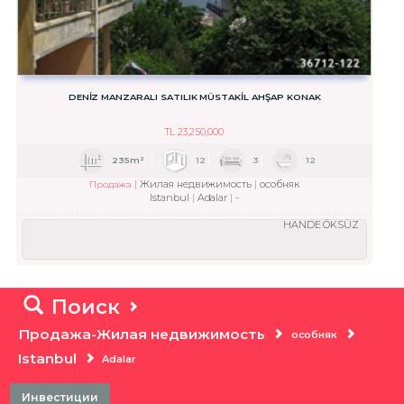
DENİZ MANZARALI SATILIK MÜSTAKİL AHŞAP KONAK
TL
23,250,000
235m²
12
3
12
Жилая недвижимость
особняк
Продажа
Istanbul
Adalar
-
HANDE ÖKSÜZ
Поиск
Продажа-Жилая недвижимость
особняк
Istanbul
Adalar
Инвестиции